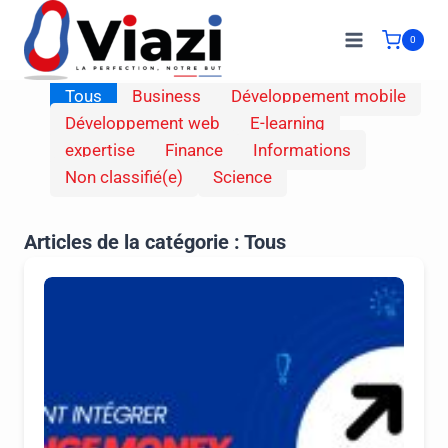
0
Tous
Business
Développement mobile
Développement web
E-learning
expertise
Finance
Informations
Non classifié(e)
Science
Articles de la catégorie :
Tous