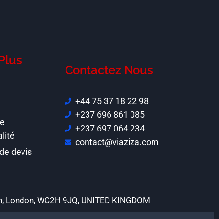
Plus
Contactez Nous
+44 75 37 18 22 98
+237 696 861 085
de
+237 697 064 234
alité
contact@viaziza.com
de devis
rden, London, WC2H 9JQ, UNITED KINGDOM