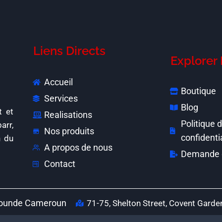
Liens Directs
Explorer 
Accueil
Boutique
Services
Blog
t et
Realisations
Politique 
arr,
Nos produits
confidenti
n du
A propos de nous
Demande 
Contact
Yaounde Cameroun
71-75, Shelton Street, Covent Ga